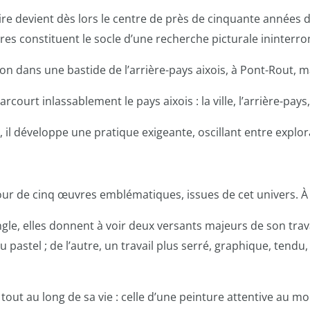
oire devient dès lors
le centre de près de cinquante années 
ères
constituent le socle d’une recherche picturale ininterr
tion dans une bastide
de l’arrière-pays aixois, à Pont-Rout, 
parcourt
inlassablement le pays aixois : la ville, l’arrière-pays
s, il développe une
pratique exigeante, oscillant entre explor
tour de cinq œuvres
emblématiques, issues de cet univers. À 
gle, elles donnent à
voir deux versants majeurs de son trav
au
pastel ; de l’autre, un travail plus serré, graphique, tendu
tout au long de sa
vie : celle d’une peinture attentive au mo