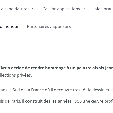
 à candidatures
Call for applications
Infos prat
 of honour
Partenaires / Sponsors
Art a décidé de rendre hommage à un peintre aixois Jean
ections privées.
dans le Sud de la
France où il découvre très tôt le dessin et 
s de Paris, il construit dès les
années 1950 une œuvre profo