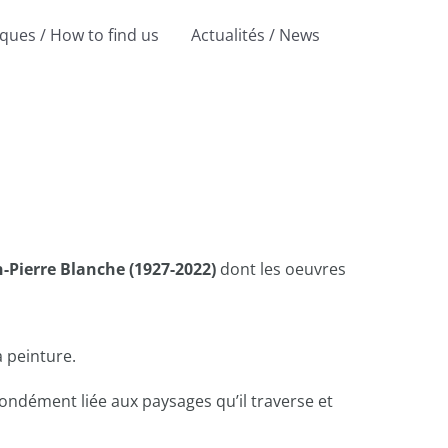
iques / How to find us
Actualités / News
-Pierre Blanche (1927-2022)
dont les oeuvres
la peinture.
ndément liée aux paysages qu’il
traverse et