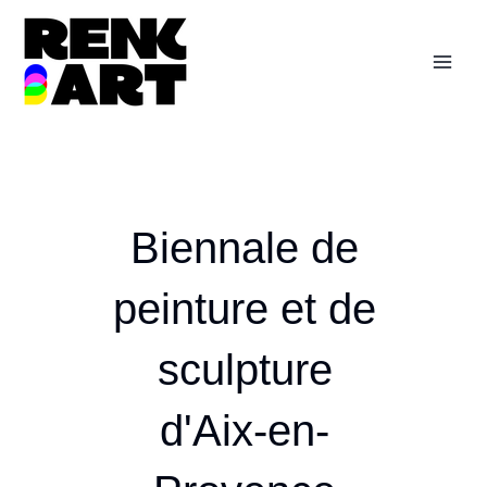
Aller
Mai
au
Men
contenu
Biennale de
peinture et de
sculpture
d'Aix-en-